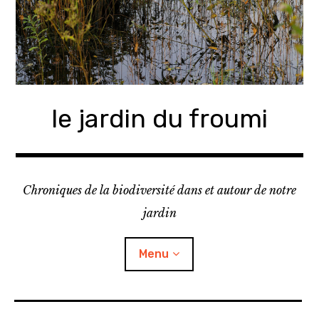
A
c
c
é
d
e
le jardin du froumi
r
a
u
c
o
Chroniques de la biodiversité dans et autour de notre
n
jardin
t
e
Menu
n
u
p
r
o
journal