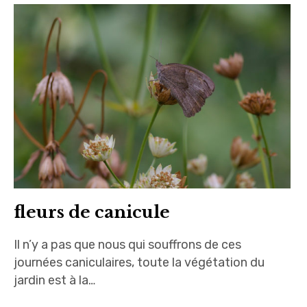
u
v
i
r
i
r
l
e
n
s
o
u
s
-
c
m
e
n
u
i
p
a
l
fleurs de canicule
Il n’y a pas que nous qui souffrons de ces
journées caniculaires, toute la végétation du
jardin est à la…