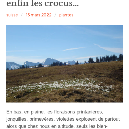
enfin les crocus…
u
v
i
r
i
r
l
e
n
s
o
u
suisse
15 mars 2022
plantes
s
-
c
m
e
n
u
i
p
a
l
En bas, en plaine, les floraisons printanières,
jonquilles, primevères, violettes explosent de partout
alors que chez nous en altitude, seuls les bien-