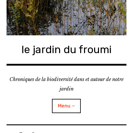
A
c
c
é
d
e
le jardin du froumi
r
a
u
c
o
Chroniques de la biodiversité dans et autour de notre
n
jardin
t
e
Menu
n
u
p
r
o
journal