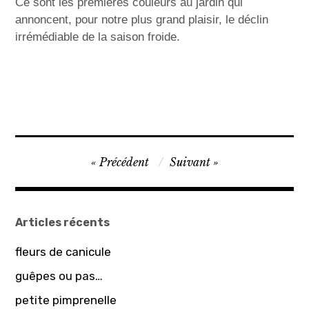
Ce sont les premières couleurs au jardin qui
annoncent, pour notre plus grand plaisir, le déclin
irrémédiable de la saison froide.
N
Précédent
Suivant
a
v
i
Articles récents
g
fleurs de canicule
a
guêpes ou pas…
t
petite pimprenelle