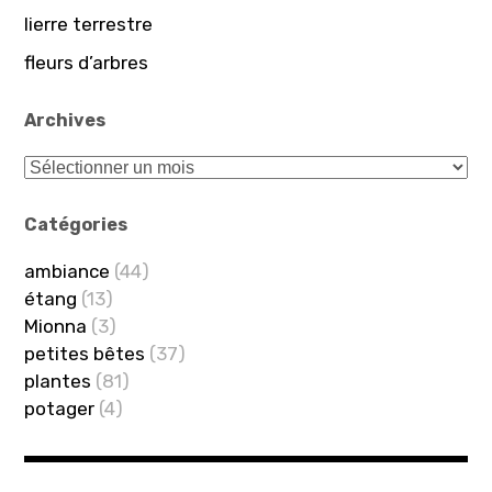
i
lierre terrestre
o
fleurs d’arbres
n
d
Archives
e
A
l
r
’
c
Catégories
a
h
ambiance
(44)
i
r
étang
(13)
v
t
Mionna
(3)
e
petites bêtes
(37)
i
s
plantes
(81)
c
potager
(4)
l
e