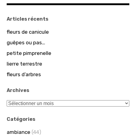
a
v
i
Articles récents
g
fleurs de canicule
a
guêpes ou pas…
t
petite pimprenelle
i
lierre terrestre
o
fleurs d’arbres
n
d
Archives
e
A
l
r
’
c
Catégories
a
h
ambiance
(44)
i