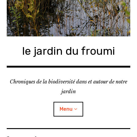
A
c
c
é
d
e
le jardin du froumi
r
a
u
c
o
Chroniques de la biodiversité dans et autour de notre
n
jardin
t
e
Menu
n
u
p
r
o
journal