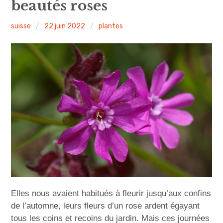
beautés roses
u
v
i
r
i
r
l
e
n
s
o
u
suisse
22 juin 2022
plantes
s
-
c
m
e
n
u
i
p
a
l
Elles nous avaient habitués à fleurir jusqu’aux confins
de l’automne, leurs fleurs d’un rose ardent égayant
tous les coins et recoins du jardin. Mais ces journées